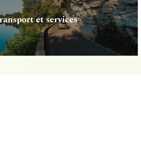
ransport et services
oisirs, spécialiste de
a Dordogne
t d’une parfaite connaissance de la région, nous
éjours, activités et services pour groupes et
tique – Vin et gastronomie – Séjours itinérants