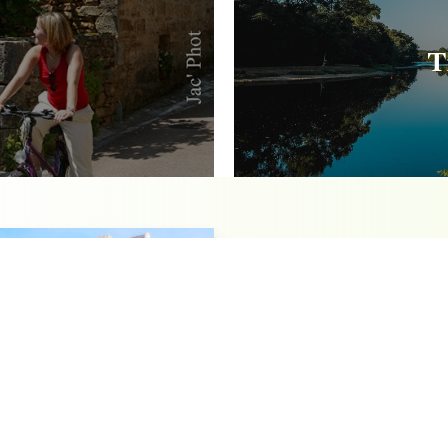
T
Découverte et l
la vallée de l
Fort de 20 ans d’expérience e
vous proposons une gamme de s
individuels : découverte touris