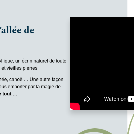
Vallée de
llique, un écrin naturel de toute
t vieilles pierres.
nnée, canoë … Une autre façon
vous emporter par la magie de
e tout …